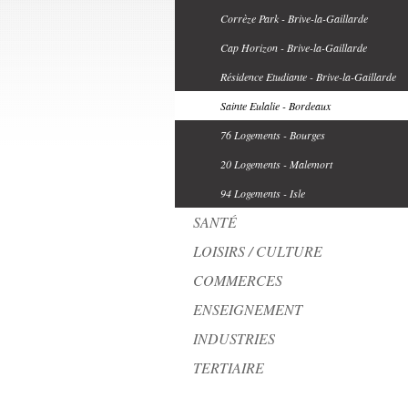
Corrèze Park - Brive-la-Gaillarde
Cap Horizon - Brive-la-Gaillarde
Résidence Etudiante - Brive-la-Gaillarde
Sainte Eulalie - Bordeaux
76 Logements - Bourges
20 Logements - Malemort
94 Logements - Isle
SANTÉ
LOISIRS / CULTURE
COMMERCES
ENSEIGNEMENT
INDUSTRIES
TERTIAIRE